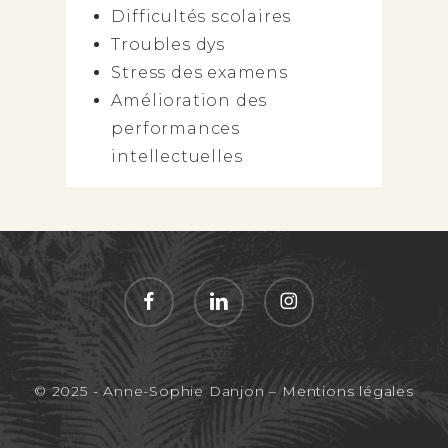
Difficultés scolaires
Troubles dys
Stress des examens
Amélioration des
performances
intellectuelles
facebook
linkedin
instagram
© 2025 - Anne-Sophie Danjon –
Mentions légales