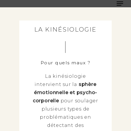
Men
Skip
to
Close
main
Men
content
LA KINÉSIOLOGIE
Pour quels maux ?
La kinésiologie
intervient sur la
sphère
émotionnelle et psycho-
corporelle
pour soulager
plusieurs types de
problématiques en
détectant des