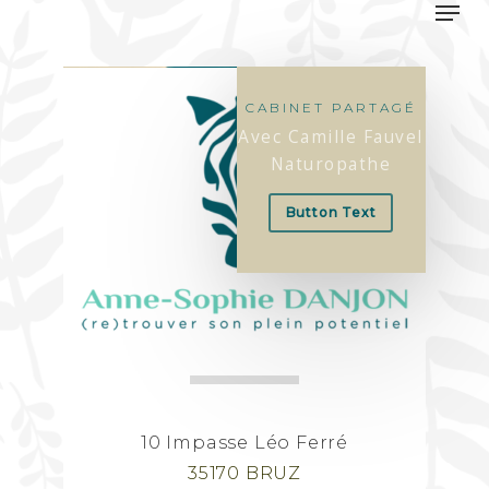
Men
Skip
to
Close
main
Men
content
CABINET PARTAGÉ
Avec Camille Fauvel
Naturopathe
Button Text
10 Impasse Léo Ferré
35170 BRUZ