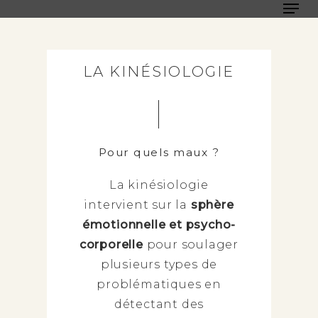
Men
Skip
to
Close
main
Men
content
LA KINÉSIOLOGIE
Pour quels maux ?
La kinésiologie
intervient sur la
sphère
émotionnelle et psycho-
corporelle
pour soulager
plusieurs types de
problématiques en
détectant des