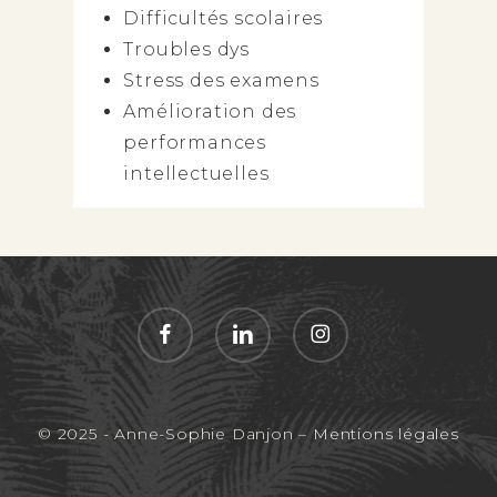
Difficultés scolaires
Troubles dys
Stress des examens
Amélioration des
performances
intellectuelles
facebook
linkedin
instagram
© 2025 - Anne-Sophie Danjon –
Mentions légales